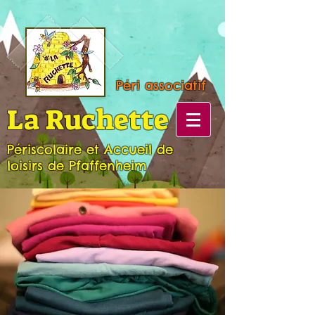
Péri associatif
La Ruch
ette
Périscolaire et Accueil de
loisirs de Pfaffenheim